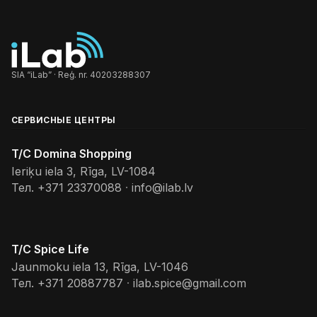
SIA “iLab” · Reģ. nr. 40203288307
СЕРВИСНЫЕ ЦЕНТРЫ
T/C Domina Shopping
Ieriķu iela 3, Rīga, LV-1084
Тел.
+371 23370088
·
info@ilab.lv
T/C Spice Life
Jaunmoku iela 13, Rīga, LV-1046
Тел.
+371 20887787
·
ilab.spice@gmail.com