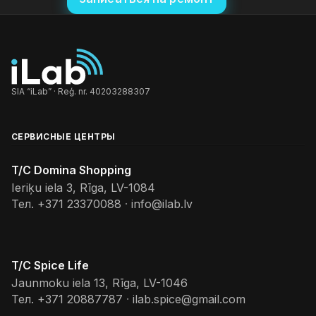
SIA “iLab” · Reģ. nr. 40203288307
СЕРВИСНЫЕ ЦЕНТРЫ
T/C Domina Shopping
Ieriķu iela 3, Rīga, LV-1084
Тел.
+371 23370088
·
info@ilab.lv
T/C Spice Life
Jaunmoku iela 13, Rīga, LV-1046
Тел.
+371 20887787
·
ilab.spice@gmail.com