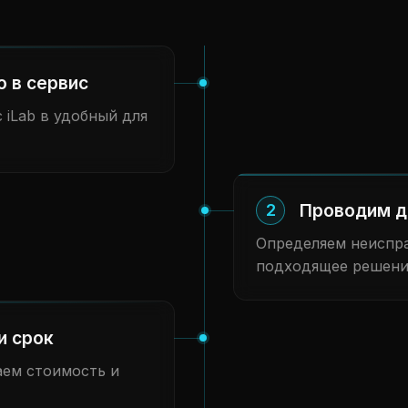
о в сервис
 iLab в удобный для
Проводим д
2
Определяем неиспра
подходящее решени
и срок
аем стоимость и