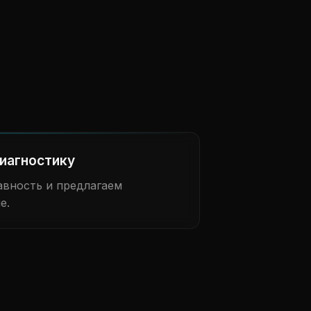
иагностику
вность и предлагаем
е.