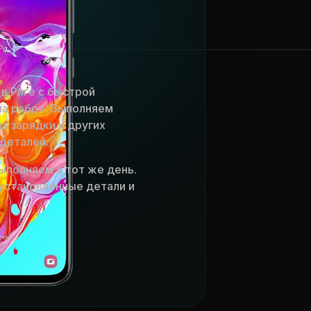
в Риге с быстрой
ла работ. Выполняем
а зарядки и других
деталей.
ыполняем в тот же день.
установленные детали и