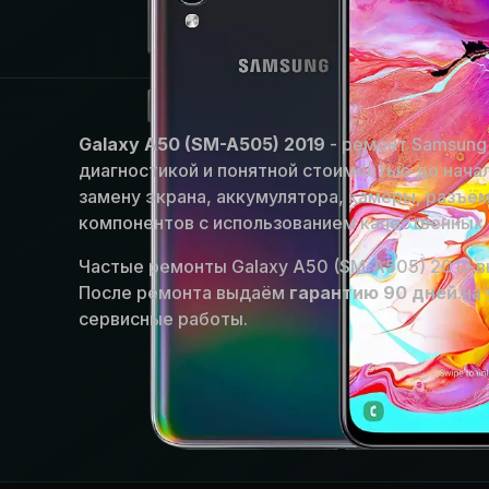
Galaxy A50 (SM-A505) 2019
- ремонт Samsung 
диагностикой и понятной стоимостью до нача
замену экрана, аккумулятора, камеры, разъём
компонентов с использованием качественных 
Частые ремонты Galaxy A50 (SM-A505) 2019 в
После ремонта выдаём
гарантию 90 дней
на 
сервисные работы.