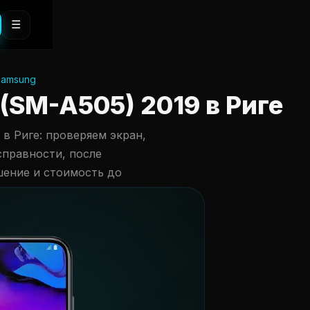
☰
samsung
(SM-A505) 2019 в Риге
 в Риге: проверяем экран,
справности, после
шение и стоимость до